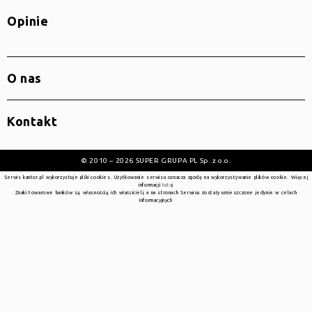
Opinie
O nas
Kontakt
© 2010 – 2026 SUPER GRUPA PL Sp. z o.o.
Serwis kantor.pl wykorzystuje pliki cookies. Użytkowanie serwisu oznacza zgodę na wykorzystywanie plików cookie. Więcej
informacji
tutaj
Znaki towarowe banków są własnością ich właścicieli, a na stronach Serwisu zostały umieszczone jedynie w celach
informacyjnych