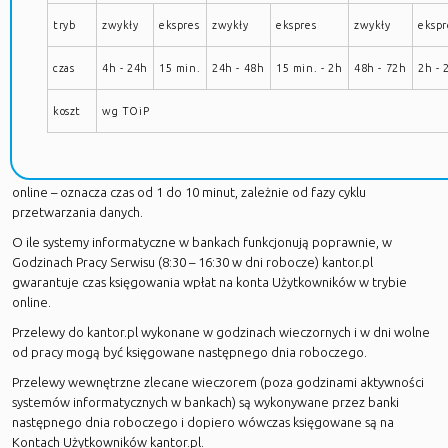
tryb
zwykły
ekspres
zwykły
ekspres
zwykły
ekspr
czas
4h - 24h
15 min.
24h - 48h
15 min. - 2h
48h - 72h
2h - 
koszt
wg TOiP
online – oznacza czas od 1 do 10 minut, zależnie od fazy cyklu
przetwarzania danych.
O ile systemy informatyczne w bankach funkcjonują poprawnie, w
Godzinach Pracy Serwisu (8:30 – 16:30 w dni robocze) kantor.pl
gwarantuje czas księgowania wpłat na konta Użytkowników w trybie
online.
Przelewy do kantor.pl wykonane w godzinach wieczornych i w dni wolne
od pracy mogą być księgowane następnego dnia roboczego.
Przelewy wewnętrzne zlecane wieczorem (poza godzinami aktywności
systemów informatycznych w bankach) są wykonywane przez banki
następnego dnia roboczego i dopiero wówczas księgowane są na
Kontach Użytkowników kantor.pl.