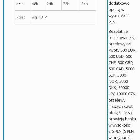
dodatkowo
czas
48h
24h
72h
24h
opłatą w
wysokości 1
koszt
wg TOiP
PLN.
Bezpłatnie
realizowane są
przelewy od
kwoty 500 EUR,
500 USD, 500
CHF, 500 GBP,
500 CAD, 5000
SEK, 5000
NOK, 5000
DKK, 50000
JPY, 10000 CZK;
przelewy
niższych kwot
obciążane są
prowizją banku
w wysokości
2,5 PLN (5 PLN
w przypadku