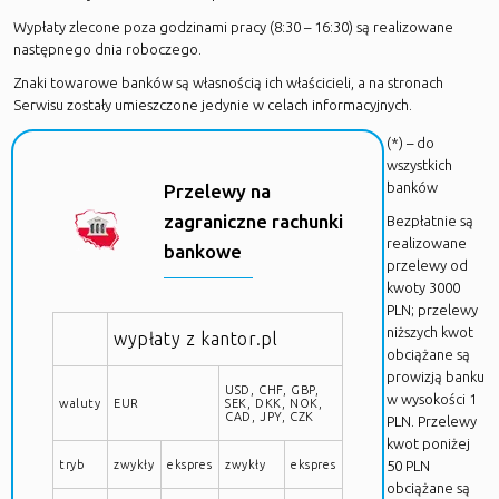
Wypłaty zlecone poza godzinami pracy (8:30 – 16:30) są realizowane
następnego dnia roboczego.
Znaki towarowe banków są własnością ich właścicieli, a na stronach
Serwisu zostały umieszczone jedynie w celach informacyjnych.
(*) – do
wszystkich
banków
Przelewy na
zagraniczne rachunki
Bezpłatnie są
realizowane
bankowe
przelewy od
kwoty 3000
PLN; przelewy
niższych kwot
wypłaty z kantor.pl
obciążane są
prowizją banku
USD, CHF, GBP,
w wysokości 1
waluty
EUR
SEK, DKK, NOK,
CAD, JPY, CZK
PLN. Przelewy
kwot poniżej
tryb
zwykły
ekspres
zwykły
ekspres
50 PLN
obciążane są