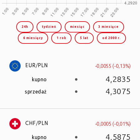
24h
tydzień
miesiąc
3 miesiące
6 miesięcy
1 rok
5 lat
od 2000 r.
-0,0055 (-0,13%)
EUR/PLN
4,2835
kupno
4,3075
sprzedaż
-0,0005 (-0,01%)
CHF/PLN
4,5875
kupno