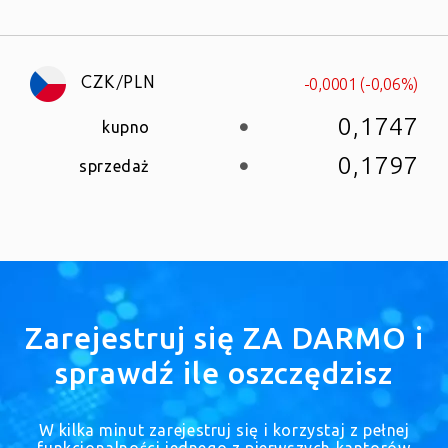
-0,0001 (-0,06%)
CZK/PLN
0,1747
kupno
0,1797
sprzedaż
Zarejestruj się ZA DARMO i
sprawdź ile oszczędzisz
W kilka minut zarejestruj się i korzystaj z pełnej